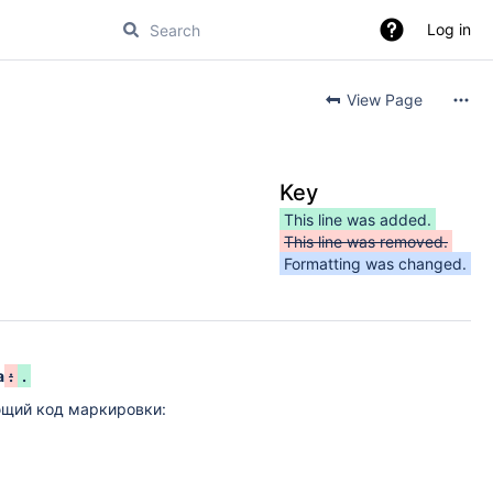
Log in
View Page
Key
This line was added.
This line was removed.
Formatting was changed.
а
:
.
ющий код маркировки: