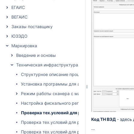
ЕГАИС
ВЕГАИС
Заказы поставщику
ЮЗЭДО
Маркировка
Введение и основы
Техническая инфраструктура
Структурное описание процессов и технических взаи
Установка программы для автоматического обновления
Режим работы сканера с маркированными товарами 
Настройка фискального регистратора (Штрих М)\ Ошиб
Проверка тех.условий для работы маркировки пива 
Код ТН ВЭД
- здесь 
Проверка тех.условий для работы маркировки пива 
...
Проверка тех.условий для работы маркировки пива д