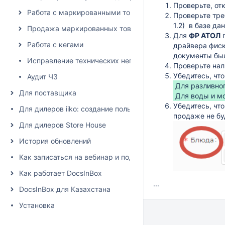
Проверьте, от
Работа с маркированными товарами в DocsInBox
Проверьте тре
1.2) в базе да
Продажа маркированных товаров
Для
ФР АТОЛ
п
Работа с кегами
драйвера фиск
документы был
Исправление технических неполадок при списании в пр
Проверьте нал
Убедитесь, чт
Аудит ЧЗ
Для разливно
Для поставщика
Для воды и м
Убедитесь, чт
Для дилеров iiko: создание пользователя и настройка пра
продаже не бу
Для дилеров Store House
История обновлений
Как записаться на вебинар и подписаться на рассылку
Как работает DocsInBox
...
DocsInBox для Казахстана
Установка