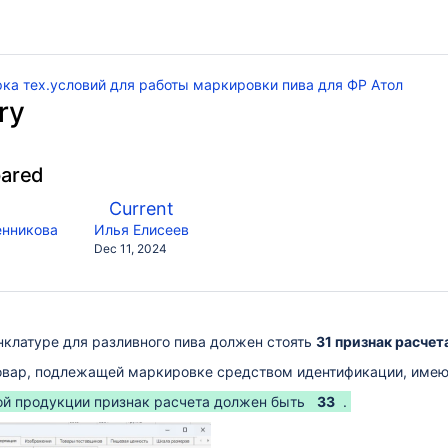
ка тех.условий для работы маркировки пива для ФР Атол
ry
pared
compared
New
Current
with
sion
Version
y.user
changes.mady.by.user
енникова
Илья Елисеев
Saved
Dec 11, 2024
on
нклатуре для разливного пива должен стоять
31 признак расчет
овар, подлежащей маркировке средством идентификации, име
ой продукции признак расчета должен быть
33
.