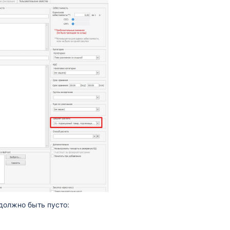
модействий DocsInBox
 плагина iiko
в DxBx
ка : "Код товара не распознан"
для ФР Атол
должно быть пусто:
для ФР Штрих-М
ля ФР Mitsu