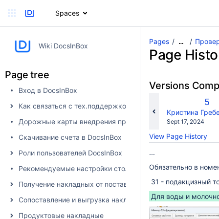
Spaces
Pages
Провер
…
Wiki DocsInBox
Page Histo
Page tree
Versions Com
Вход в DocsInBox
Old
5
Как связаться с тех.поддержкой
Ver
changes.mady.b
Кристина Греб
Дорожные карты внедрения продуктов
Saved
Sept 17, 2024
on
View Page History
Скачивание счета в DocsInBox
...
Роли пользователей DocsInBox
Обязательно в номе
Рекомендуемые настройки столбцов
31 - подакцизный т
Получение накладных от поставщика в DocsInBox
Для воды и молочн
Сопоставление и выгрузка накладных в учетную систему
Продуктовые накладные