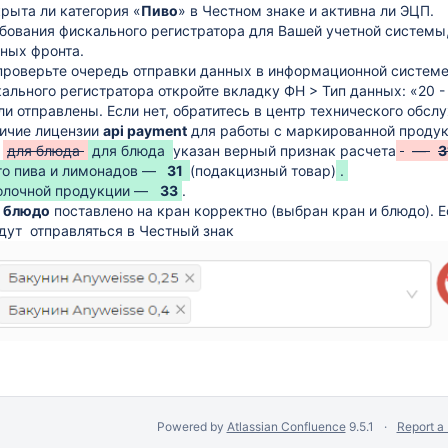
крыта ли категория «
Пиво
» в Честном знаке и активна ли ЭЦП.
бования фискального регистратора для Вашей учетной систем
нных фронта.
роверьте очередь отправки данных в информационной системе 
ального регистратора откройте вкладку ФН > Тип данных: «20 -
и отправлены. Если нет, обратитесь в центр технического обс
одажу в Честный Знак
ичие лицензии
api payment
для работы с маркированной продук
о
для блюда
для блюда
указан верный признак расчета
—
3
го пива и лимонадов —
31
(подакцизный товар)
.
олочной продукции —
33
.
о
блюдо
поставлено на кран корректно (выбран кран и блюдо). Е
в доступа
дут отправляться в Честный знак
Powered by
Atlassian Confluence
9.5.1
Report a