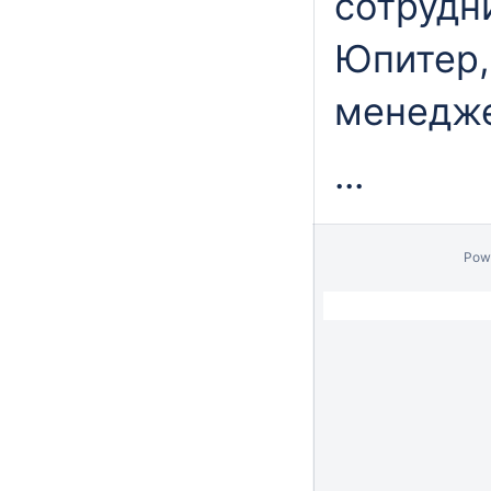
сотрудн
Юпитер,
менедж
...
Pow