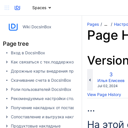
Spaces
Pages
Настро
…
Wiki DocsInBox
Page H
Page tree
Вход в DocsInBox
Versio
Как связаться с тех.поддержкой
Дорожные карты внедрения продуктов
Old
3
Version
Скачивание счета в DocsInBox
changes.mady.b
Илья Елисеев
Saved
Jul 02, 2024
Роли пользователей DocsInBox
on
View Page History
Рекомендуемые настройки столбцов
...
Получение накладных от поставщика в DocsInBox
Сопоставление и выгрузка накладных в учетную систему
На этой
Продуктовые накладные