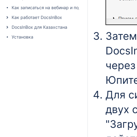
Как записаться на вебинар и подписаться на рассылку
Как работает DocsInBox
DocsInBox для Казахстана
Затем
Установка
DocsI
через
Юпите
Для с
двух 
"Загр