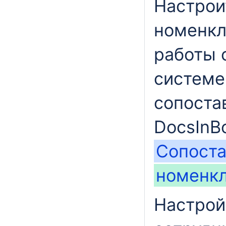
Настрои
номенкл
работы 
системе
сопоста
DocsInB
Сопост
номенк
Настрой