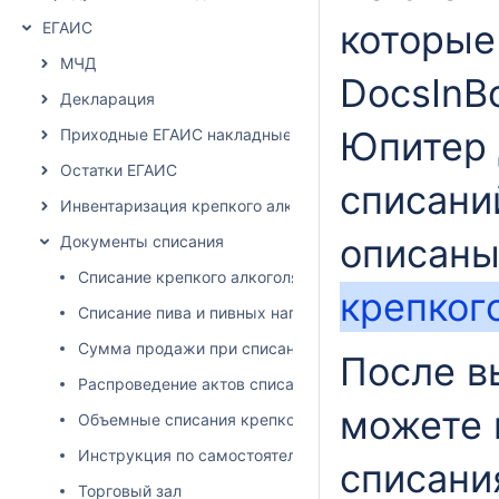
которые
ЕГАИС
МЧД
DocsInB
Декларация
Юпитер 
Приходные ЕГАИС накладные
Остатки ЕГАИС
списани
Инвентаризация крепкого алкоголя
описаны
Документы списания
Списание крепкого алкоголя
крепког
Списание пива и пивных напитков
Сумма продажи при списании
После в
Распроведение актов списания
можете 
Объемные списания крепкого алкоголя
Инструкция по самостоятельной установке и обновлен
списани
Торговый зал