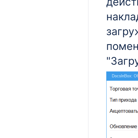
дейст
накла
загру
помен
"Загр