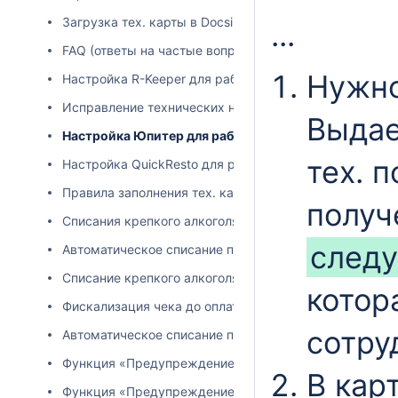
Загрузка тех. карты в Docsinbox
...
FAQ (ответы на частые вопросы) по объемному списа
Нужно
Настройка R-Keeper для работы с интеграцией DocsIn
Исправление технических неполадок с объемными с
Выдае
Настройка Юпитер для работы с интеграцией DocsI
тех. 
Настройка QuickResto для работы с интеграцией Docs
Правила заполнения тех. карты для iiko
получ
Списания крепкого алкоголя на банкет для iiko
след
Автоматическое списание пива (автопиво) для iiko
Списание крепкого алкоголя на банкет в R-Keeper
котор
Фискализация чека до оплаты в iiko
сотру
Автоматическое списание пива (автопиво по ЧЗ) по д
Функция «Предупреждение при дефиците» для iiko
В кар
Функция «Предупреждение при дефиците» для R-Kee