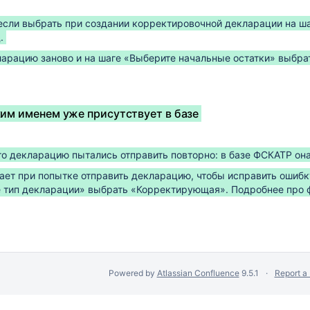
если выбрать при создании корректировочной декларации на ш
.
ларацию заново и на шаге «Выберите начальные остатки» выбр
ким именем уже присутствует в базе
то декларацию пытались отправить повторно: в базе ФСКАТР она
сбора данных.
ает при попытке отправить декларацию, чтобы исправить ошиб
е тип декларации» выбрать «Корректирующая». Подробнее про
Powered by
Atlassian Confluence
9.5.1
Report a