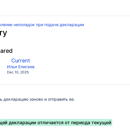
ление неполадок при подаче декларации
ry
pared
compared
New
Current
with
АИС
Version
y.user
changes.mady.by.user
Илья Елисеев
Saved
Dec 10, 2025
on
 декларацию заново и отправить ее.
ей декларации отличается от периода текущей