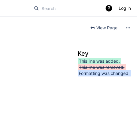
Log in
View Page
Key
This line was added.
This line was removed.
Formatting was changed.