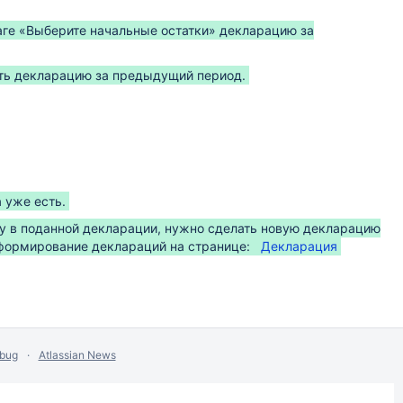
аге «Выберите начальные остатки» декларацию за
ать декларацию за предыдущий период.
 уже есть.
ку в поданной декларации, нужно сделать новую декларацию
 формирование деклараций на странице:
Декларация
 bug
Atlassian News