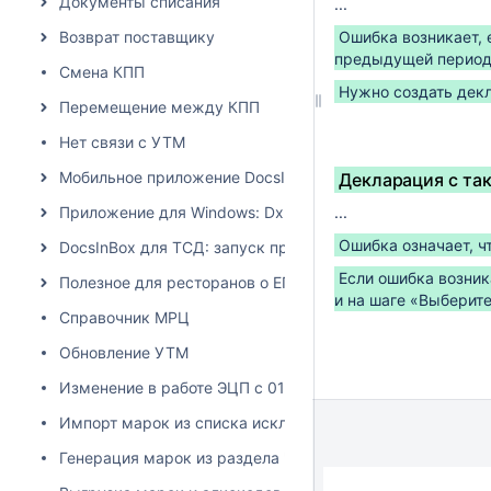
Документы списания
...
Возврат поставщику
Ошибка возникает, 
предыдущей период
Смена КПП
Нужно создать дек
Перемещение между КПП
Нет связи с УТМ
Мобильное приложение DocsInBox
Декларация с та
Приложение для Windows: Dxbx.Desktop
...
Ошибка означает, ч
DocsInBox для ТСД: запуск приложения на терминалах 
Если ошибка возник
Полезное для ресторанов о ЕГАИС
и на шаге «Выберит
Справочник МРЦ
Обновление УТМ
Изменение в работе ЭЦП с 01.06.2024
Импорт марок из списка исключений
Генерация марок из раздела "остатки ЕГАИС"