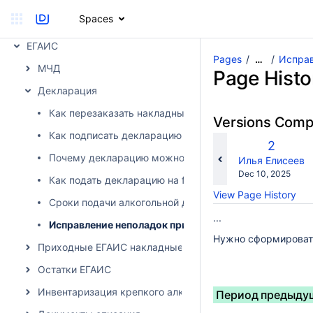
Сопоставление и выгрузка накладных в учетную систему
Spaces
Продуктовые накладные
ЕГАИС
Pages
Исправ
…
МЧД
Page Histo
Декларация
Как перезаказать накладные из ЕГАИС
Versions Com
Как подписать декларацию
Old
2
Почему декларацию можно заполнять по данным ЕГ
Version
changes.mady.b
Илья Елисеев
Saved
Dec 10, 2025
Как подать декларацию на fsrar.ru
on
View Page History
Сроки подачи алкогольной декларации в ФС РАР
...
Исправление неполадок при подаче декларации
Нужно сформировать
Приходные ЕГАИС накладные
Остатки ЕГАИС
Инвентаризация крепкого алкоголя
Период предыдущ