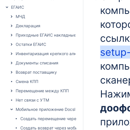
компь
ЕГАИС
МЧД
котор
Декларация
ссылк
Приходные ЕГАИС накладные
Остатки ЕГАИС
setup-
Инвентаризация крепкого алкоголя
компь
Документы списания
Возврат поставщику
скане
Смена КПП
Нажим
Перемещение между КПП
Нет связи с УТМ
дооф
Мобильное приложение DocsInBox
прило
Создать перемещение через мобильное приложение
Создать возврат через мобильное приложение