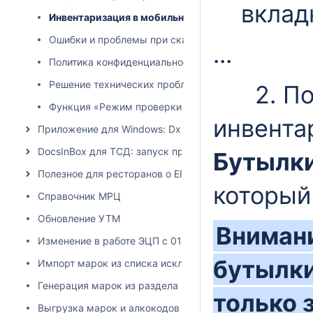
вклад
Инвентаризация в мобильном приложении
Ошибки и проблемы при сканировании
...
Политика конфиденциальности приложения DocsInBox
Решение технических проблем с мобильным приложе
2. Пос
Функция «Режим проверки РАР»
инвента
Приложение для Windows: Dxbx.Desktop
DocsInBox для ТСД: запуск приложения на терминалах 
Бутылк
Полезное для ресторанов о ЕГАИС
который
Справочник МРЦ
Обновление УТМ
Внимани
Изменение в работе ЭЦП с 01.06.2024
бутылки
Импорт марок из списка исключений
Генерация марок из раздела "остатки ЕГАИС"
только 
Выгрузка марок и алкокодов из учетной системы