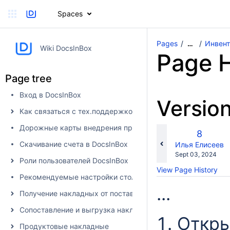
Spaces
Pages
Инвент
…
Wiki DocsInBox
Page H
Page tree
Вход в DocsInBox
Versio
Как связаться с тех.поддержкой
Дорожные карты внедрения продуктов
Old
8
Version
Скачивание счета в DocsInBox
changes.mady.b
Илья Елисеев
Saved
Sept 03, 2024
Роли пользователей DocsInBox
on
View Page History
Рекомендуемые настройки столбцов
...
Получение накладных от поставщика в DocsInBox
Сопоставление и выгрузка накладных в учетную систему
Откры
Продуктовые накладные