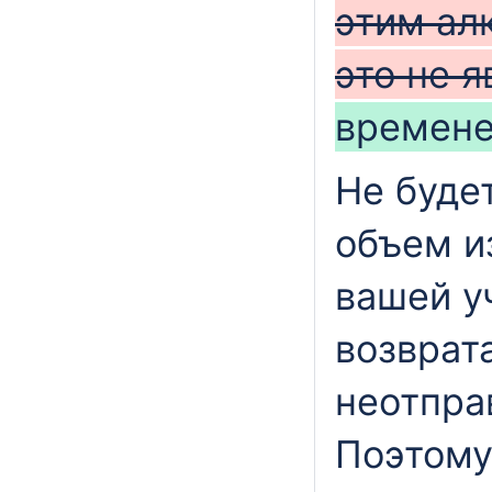
этим ал
это не 
времене
Не буде
объем и
вашей у
возврат
неотпра
Поэтому