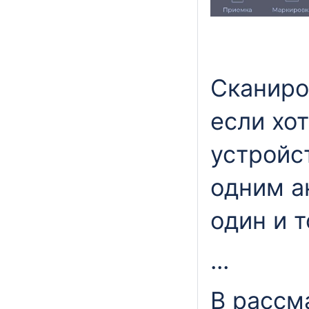
Сканиро
если хо
устройс
одним а
один и т
...
В рассм