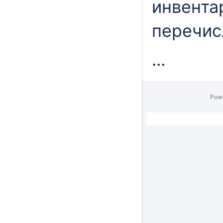
инвента
перечис
...
Pow