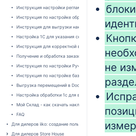
блоки
Инструкция настройки регламентного задания для выгру
Инструкция по настройке обработчика через Планировщи
идент
Инструкция для выгрузки накладных из 1С на сайт Docsi
Кнопк
Настройка 1С для указания склада получателя при выг
Инструкция для корректной выгрузки накладных в сист
необх
Получение и обработка заказов
не из
Инструкция по настройки Ручной выгрузки накладных из
Инструкция по настройке базы для работы с обработкой 
разде
Выгрузка перемещений в Docsinbox из 1с (Торг13)
Испра
Настройка обработки 1с для выгрузки исходящих ВСД
Мой Склад - как скачать накладную в excel
позиц
FAQ
измер
Для дилеров iiko: создание пользователя и настройка пра
Для дилеров Store House