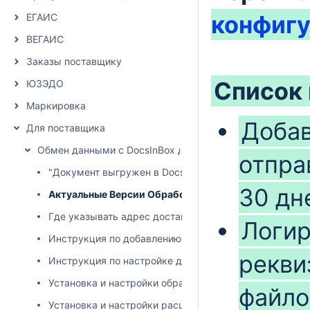
конфиг
ЕГАИС
ВЕГАИС
Заказы поставщику
Список 
ЮЗЭДО
Маркировка
Добав
Для поставщика
Обмен данными с DocsInBox для поставщика
отпра
"Документ выгружен в Docsinbox". Добавления свойст
30 дн
Актуальные Версии Обработчиков 1с для поставщик
Где указывать адрес доставки?
Логир
Инструкция по добавлению в рассылку накладных
рекви
Инструкция по настройке доп. обработки для отгруз
Установка и настройки обработки для FRESH
файло
Установка и настройки расширения для FRESH