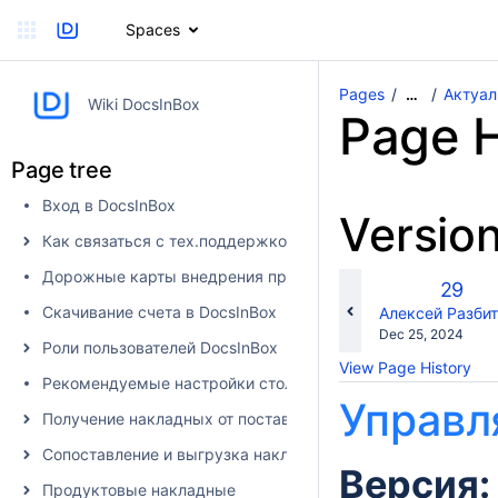
Spaces
Pages
Актуал
…
Wiki DocsInBox
Page H
Page tree
Вход в DocsInBox
Versio
Как связаться с тех.поддержкой
Дорожные карты внедрения продуктов
Old
29
Versio
Скачивание счета в DocsInBox
changes.mady.b
Алексей Разби
Saved
Dec 25, 2024
Роли пользователей DocsInBox
on
View Page History
Рекомендуемые настройки столбцов
Управ
Получение накладных от поставщика в DocsInBox
Сопоставление и выгрузка накладных в учетную систему
Версия: 
Продуктовые накладные