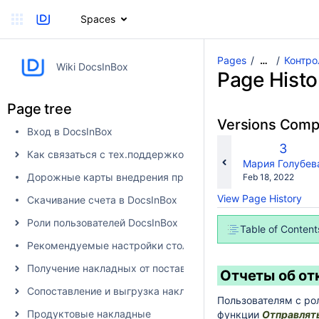
Spaces
Pages
Контро
…
Wiki DocsInBox
Page Histo
Page tree
Versions Com
Вход в DocsInBox
Old
3
Как связаться с тех.поддержкой
Versio
changes.mady.b
Мария Голубев
Дорожные карты внедрения продуктов
Saved
Feb 18, 2022
on
View Page History
Скачивание счета в DocsInBox
Роли пользователей DocsInBox
Table of Content
Рекомендуемые настройки столбцов
Получение накладных от поставщика в DocsInBox
Отчеты об от
Сопоставление и выгрузка накладных в учетную систему
Пользователям с ро
Продуктовые накладные
функции
Отправлять