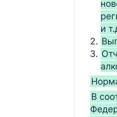
нов
рег
и т.
Вып
Отч
алк
Норма
В соот
Федер