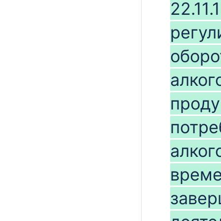
22.11
регул
оборо
алког
проду
потре
алког
време
завер