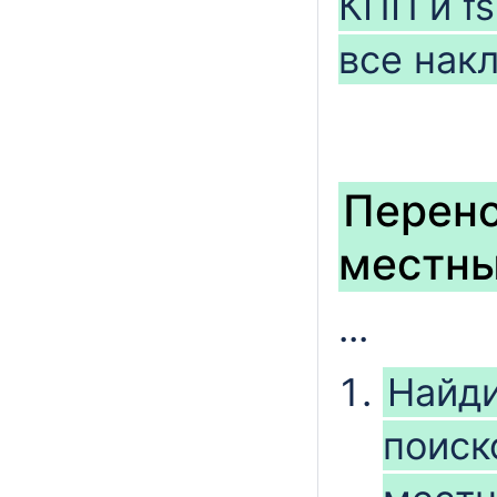
КПП и fs
все нак
Перено
местны
...
Найд
поиск