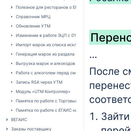
Полезное для ресторанов о ЕГАИС
Справочник МРЦ
Обновление УТМ
Перено
Изменение в работе ЭЦП с 01.06.2024
Импорт марок из списка исключений
...
Генерация марок из раздела "остатки ЕГАИС"
Выгрузка марок и алкокодов из учетной системы
После с
Работа с алкоголем перед сменой юридического лица
перенес
Запись RSA через УТМ
Модуль «UTM Контроллер»
соответс
Памятка по работе с Торговым залом
Памятка по работе с ЕГАИС накладными
Зайти
ВЕГАИС
перей
Заказы поставщику