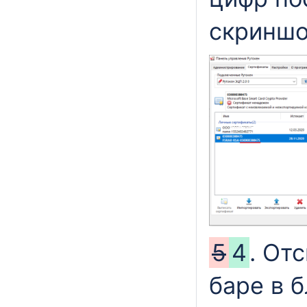
скриншо
5
4
. От
баре в 