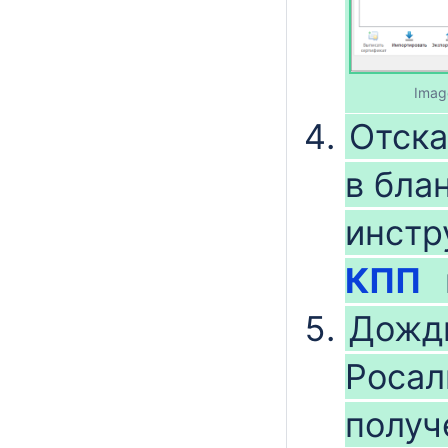
Imag
Отска
в бла
инстр
КПП
Дожди
Росал
получ