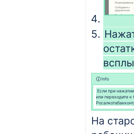
Нажат
остат
всплы
Info
Если при нажатии
или переходите к
Росалкотабакконт
На стар