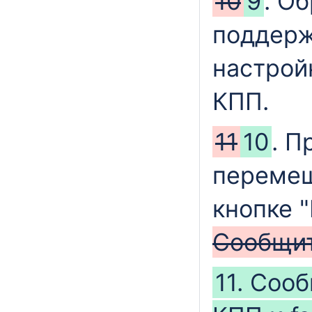
10
9
. Об
поддерж
настрой
КПП.
11
10
. П
перемещ
кнопке 
Сообщи
11. Соо