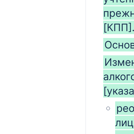
прежн
[КПП]
Основ
Измен
алког
[указ
рео
лиц