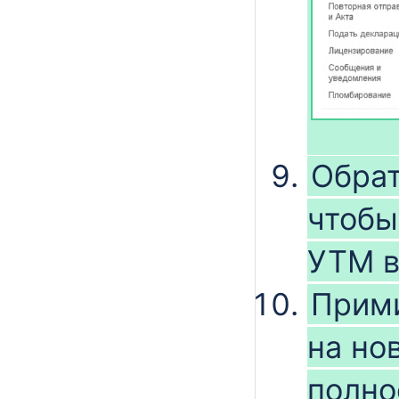
Обрат
чтобы
УТМ в
Прим
на но
полно