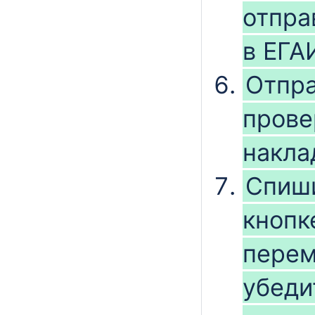
отпра
в ЕГА
Отпра
прове
накла
Спиши
кнопк
перем
убеди