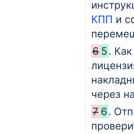
инстру
КПП
и с
перемещ
6
5
. Ка
лицензи
накладн
через н
7
6
. От
провери