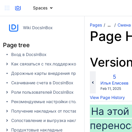
Spaces
Pages
Смена
…
Wiki DocsInBox
Page H
Page tree
Вход в DocsInBox
Versio
Как связаться с тех.поддержкой
Дорожные карты внедрения продуктов
Old
5
Version
Скачивание счета в DocsInBox
changes.mady.b
Илья Елисеев
Saved
Feb 11, 2025
Роли пользователей DocsInBox
on
View Page History
Рекомендуемые настройки столбцов
На этой
Получение накладных от поставщика в DocsInBox
Сопоставление и выгрузка накладных в учетную систему
перенос
Продуктовые накладные