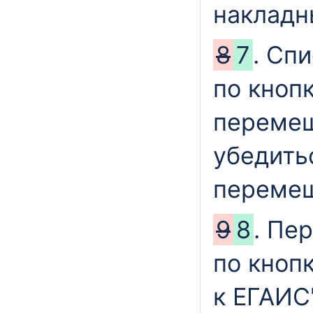
накладн
8
7
. Сп
по кноп
перемещ
убедитьс
переме
9
8
. Пе
по кноп
к ЕГАИС