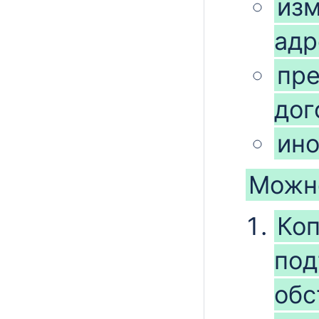
из
адр
пр
дог
ино
Можн
Коп
под
обс