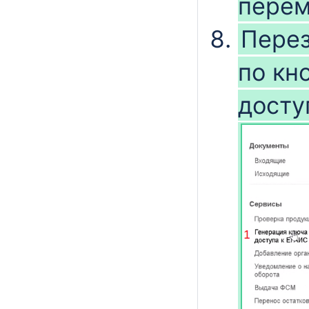
перем
Перез
по кн
досту