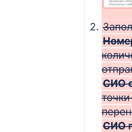
Запол
Номе
колич
отпра
СИО 
точки
перен
СИО 