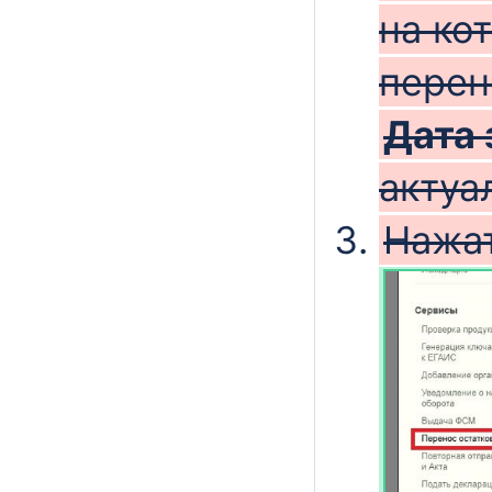
на ко
перен
Дата 
актуа
Нажат