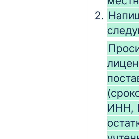
местн
Напиш
следу
Прос
лицен
поста
(срок
ИНН, 
остат
учтен