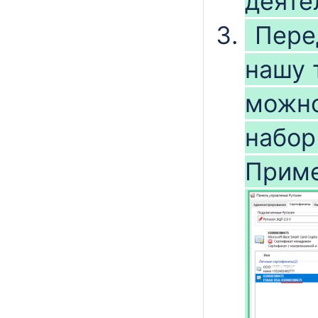
деяте
Перед
нашу т
можно
набор
Приме