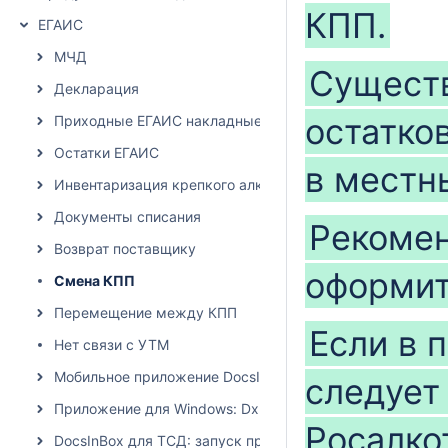
КПП.
ЕГАИС
МЧД
Существ
Декларация
остатко
Приходные ЕГАИС накладные
Остатки ЕГАИС
в местн
Инвентаризация крепкого алкоголя
Документы списания
Рекомен
Возврат поставщику
оформит
Смена КПП
Перемещение между КПП
Если в 
Нет связи с УТМ
Мобильное приложение DocsInBox
следует
Приложение для Windows: Dxbx.Desktop
Росалко
DocsInBox для ТСД: запуск приложения на терминалах 