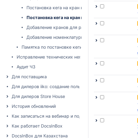
Постановка кега на кран на сайте
Постановка кега на кран в мобильном приложении
Добавление кранов для разливной продукции
Добавление номенклатуры разливной продукции
Памятка по постановке кеги на кран
Исправление технических неполадок при списании в пр
Аудит ЧЗ
Для поставщика
Для дилеров iiko: создание пользователя и настройка пра
Для дилеров Store House
История обновлений
Как записаться на вебинар и подписаться на рассылку
Как работает DocsInBox
DocsInBox для Казахстана