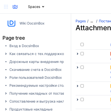
Spaces
Pages
Постан
…
Wiki DocsInBox
Attachmen
Page tree
Вход в DocsInBox
Как связаться с тех.поддержкой
Дорожные карты внедрения продуктов
Скачивание счета в DocsInBox
Роли пользователей DocsInBox
Рекомендуемые настройки столбцов
Получение накладных от поставщика в DocsInBox
Сопоставление и выгрузка накладных в учетную систему
Продуктовые накладные