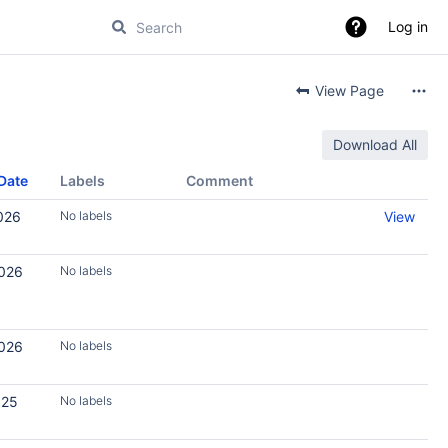
Log in
View Page
Download All
Date
Labels
Comment
026
No labels
View
2026
No labels
2026
No labels
025
No labels