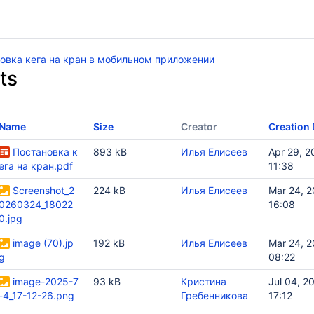
овка кега на кран в мобильном приложении
ts
Name
Size
Creator
Creation 
Постановка к
893 kB
Илья Елисеев
Apr 29, 2
ега на кран.pdf
11:38
Screenshot_2
224 kB
Илья Елисеев
Mar 24, 
0260324_18022
16:08
0.jpg
image (70).jp
192 kB
Илья Елисеев
Mar 24, 
g
08:22
image-2025-7
93 kB
Кристина
Jul 04, 2
-4_17-12-26.png
Гребенникова
17:12