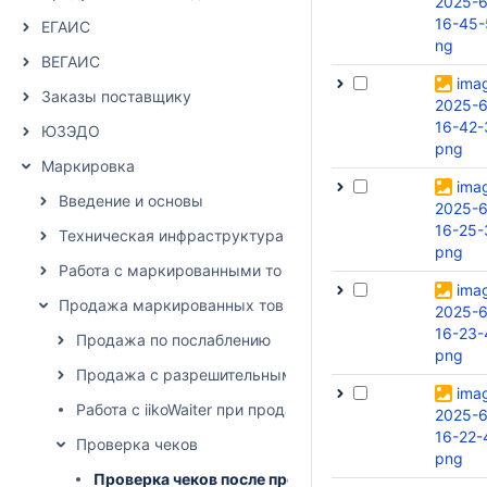
2025-6
16-45-
ЕГАИС
ng
ВЕГАИС
ima
Заказы поставщику
2025-6
16-42-
ЮЗЭДО
png
Маркировка
ima
Введение и основы
2025-6
16-25-
Техническая инфраструктура
png
Работа с маркированными товарами в DocsInBox
ima
Продажа маркированных товаров
2025-6
16-23-
Продажа по послаблению
png
Продажа с разрешительным режимом
ima
Работа с iikoWaiter при продаже маркированного това
2025-6
16-22-
Проверка чеков
png
Проверка чеков после продажи маркированной п