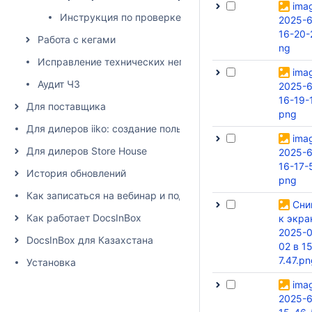
ima
Инструкция по проверке чеков в личном кабинете 
2025-6
16-20-
Работа с кегами
ng
Исправление технических неполадок при списании в пр
ima
Аудит ЧЗ
2025-6
16-19-
Для поставщика
png
Для дилеров iiko: создание пользователя и настройка пра
ima
Для дилеров Store House
2025-6
16-17-
История обновлений
png
Как записаться на вебинар и подписаться на рассылку
Сни
Как работает DocsInBox
к экра
2025-0
DocsInBox для Казахстана
02 в 1
7.47.p
Установка
ima
2025-6