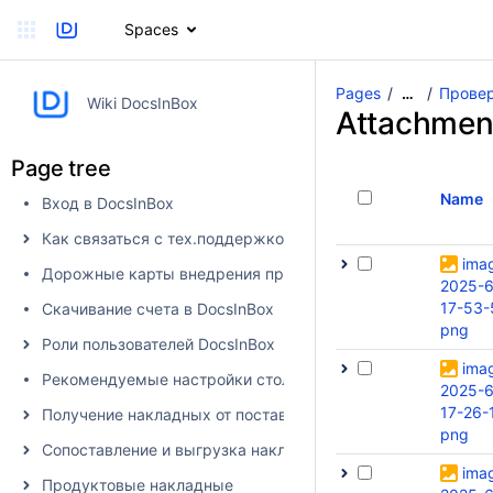
Spaces
Pages
Провер
…
Wiki DocsInBox
Attachmen
Page tree
Name
Вход в DocsInBox
Как связаться с тех.поддержкой
ima
Дорожные карты внедрения продуктов
2025-6
17-53-
Скачивание счета в DocsInBox
png
Роли пользователей DocsInBox
ima
Рекомендуемые настройки столбцов
2025-6
17-26-
Получение накладных от поставщика в DocsInBox
png
Сопоставление и выгрузка накладных в учетную систему
ima
Продуктовые накладные