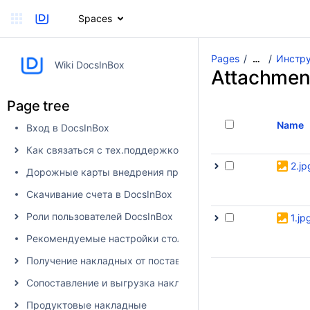
Spaces
Pages
Инстру
…
Wiki DocsInBox
Attachmen
Page tree
Name
Вход в DocsInBox
Как связаться с тех.поддержкой
2.jp
Дорожные карты внедрения продуктов
Скачивание счета в DocsInBox
Роли пользователей DocsInBox
1.jp
Рекомендуемые настройки столбцов
Получение накладных от поставщика в DocsInBox
Сопоставление и выгрузка накладных в учетную систему
Продуктовые накладные