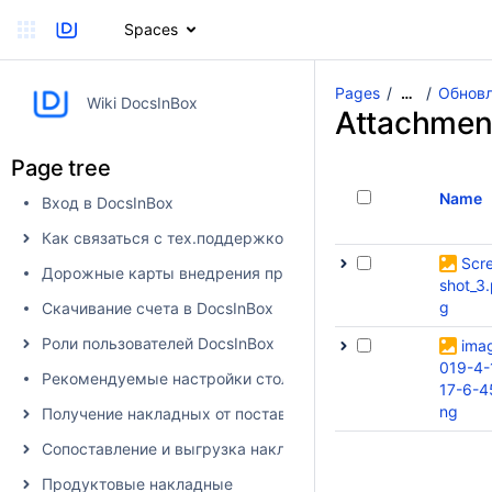
Spaces
Pages
Обновл
…
Wiki DocsInBox
Attachmen
Page tree
Name
Вход в DocsInBox
Как связаться с тех.поддержкой
Scr
Дорожные карты внедрения продуктов
shot_3
g
Скачивание счета в DocsInBox
Роли пользователей DocsInBox
ima
019-4-
Рекомендуемые настройки столбцов
17-6-4
ng
Получение накладных от поставщика в DocsInBox
Сопоставление и выгрузка накладных в учетную систему
Продуктовые накладные