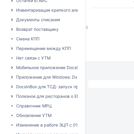
Остатки ЕГАИС
Инвентаризация крепкого алкоголя
Документы списания
Возврат поставщику
Смена КПП
Перемещение между КПП
Нет связи с УТМ
Мобильное приложение DocsInBox
Приложение для Windows: Dxbx.Desktop
DocsInBox для ТСД: запуск приложения на терминалах 
Полезное для ресторанов о ЕГАИС
Справочник МРЦ
Обновление УТМ
Изменение в работе ЭЦП с 01.06.2024