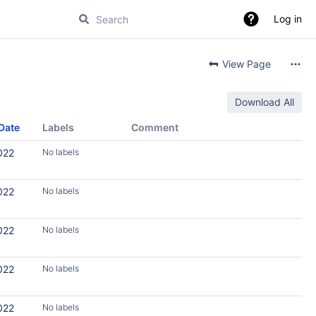
Log in
View Page
Download All
Date
Labels
Comment
022
No labels
022
No labels
022
No labels
022
No labels
022
No labels