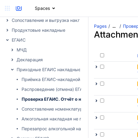
Рекомендуемые настройки столбцов
Spaces
Получение накладных от поставщика в DocsInBox
Сопоставление и выгрузка накладных в учетную систему
Pages
Провер
…
Продуктовые накладные
Attachmen
ЕГАИС
МЧД
Декларация
Приходные ЕГАИС накладные
Приёмка ЕГАИС-накладной
Распроведение (отмена) ЕГАИС накладной
Проверка ЕГАИС. Отчёт о непринятых накладных.
Сопоставление номенклатур ЕГАИС
Алкогольная накладная не пришла
Перезапрос алкогольной накладной через УТМ