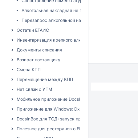
Сопоставление номенклатур ЕГАИС
Алкогольная накладная не пришла
Перезапрос алкогольной накладной через УТМ
Остатки ЕГАИС
Инвентаризация крепкого алкоголя
Документы списания
Возврат поставщику
Смена КПП
Перемещение между КПП
Нет связи с УТМ
Мобильное приложение DocsInBox
Приложение для Windows: Dxbx.Desktop
DocsInBox для ТСД: запуск приложения на терминалах 
Полезное для ресторанов о ЕГАИС