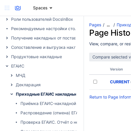
Дорожные карты внедрения продуктов
Spaces
Скачивание счета в DocsInBox
Роли пользователей DocsInBox
Pages
Прихо
…
Рекомендуемые настройки столбцов
Page Histo
Получение накладных от поставщика в DocsInBox
View, compare, or rest
Сопоставление и выгрузка накладных в учетную систему
Продуктовые накладные
ЕГАИС
Version
МЧД
CURRENT
Декларация
Приходные ЕГАИС накладные
Return to Page Infor
Приёмка ЕГАИС-накладной
Распроведение (отмена) ЕГАИС накладной
Проверка ЕГАИС. Отчёт о непринятых накладных.