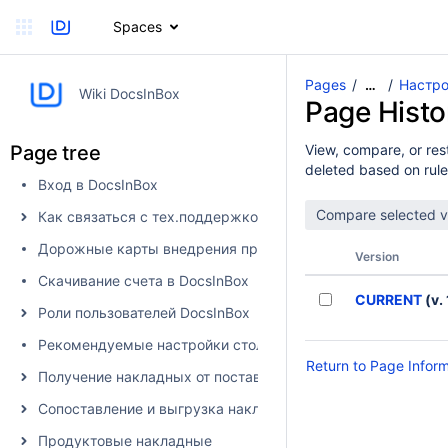
Spaces
Pages
Настро
…
Wiki DocsInBox
Page Histo
Page tree
View, compare, or rest
deleted based on rule
Вход в DocsInBox
Как связаться с тех.поддержкой
Дорожные карты внедрения продуктов
Version
Скачивание счета в DocsInBox
CURRENT
(v. 
Роли пользователей DocsInBox
Рекомендуемые настройки столбцов
Return to Page Infor
Получение накладных от поставщика в DocsInBox
Сопоставление и выгрузка накладных в учетную систему
Продуктовые накладные