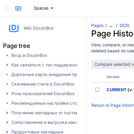
Spaces
Pages
2020
…
Wiki DocsInBox
Page Histo
Page tree
View, compare, or rest
deleted based on rule
Вход в DocsInBox
Как связаться с тех.поддержкой
Дорожные карты внедрения продуктов
Version
Скачивание счета в DocsInBox
CURRENT
(v. 
Роли пользователей DocsInBox
Рекомендуемые настройки столбцов
Return to Page Infor
Получение накладных от поставщика в DocsInBox
Сопоставление и выгрузка накладных в учетную систему
Продуктовые накладные