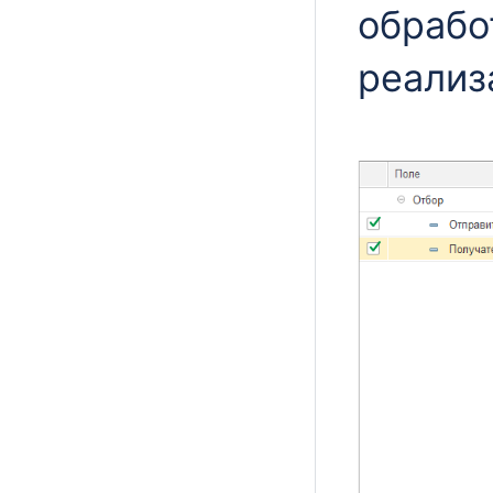
обрабо
реали