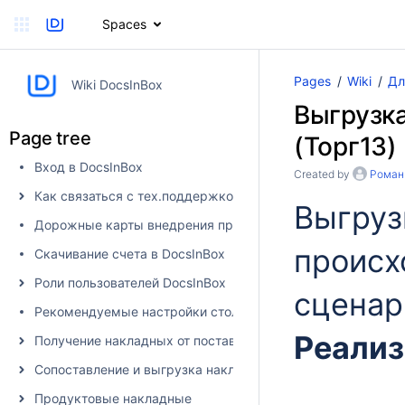
Spaces
Pages
Wiki
Дл
Wiki DocsInBox
Выгрузка
Page tree
(Торг13)
Вход в DocsInBox
Created by
Роман
Как связаться с тех.поддержкой
Выгру
Дорожные карты внедрения продуктов
происх
Скачивание счета в DocsInBox
Роли пользователей DocsInBox
сценар
Рекомендуемые настройки столбцов
Реали
Получение накладных от поставщика в DocsInBox
Сопоставление и выгрузка накладных в учетную систему
Продуктовые накладные