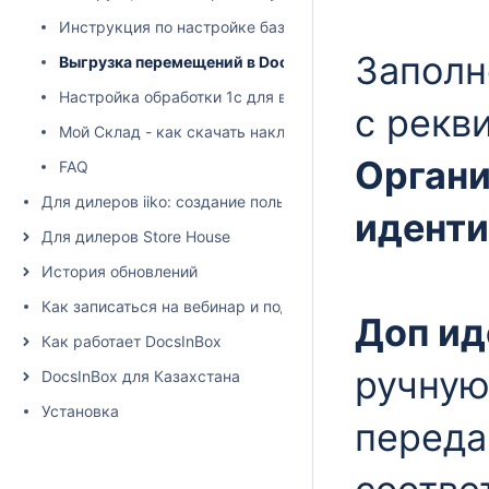
Инструкция по настройке базы для работы с обработкой 
Заполн
Выгрузка перемещений в Docsinbox из 1с (Торг13)
Настройка обработки 1с для выгрузки исходящих ВСД
с рекв
Мой Склад - как скачать накладную в excel
Органи
FAQ
Для дилеров iiko: создание пользователя и настройка пра
идент
Для дилеров Store House
История обновлений
Как записаться на вебинар и подписаться на рассылку
Доп ид
Как работает DocsInBox
ручную
DocsInBox для Казахстана
Установка
переда