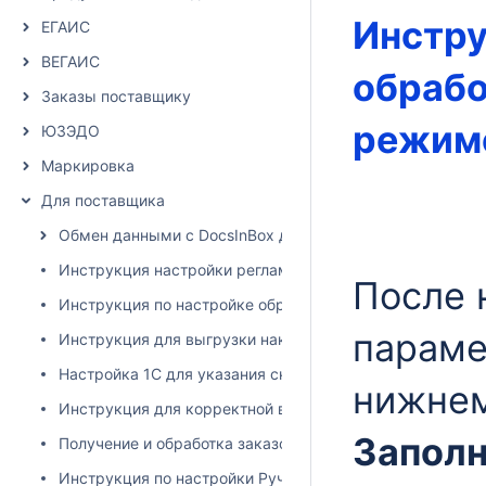
Инстру
ЕГАИС
ВЕГАИС
обрабо
Заказы поставщику
режим
ЮЗЭДО
Маркировка
Для поставщика
Обмен данными с DocsInBox для поставщика
Инструкция настройки регламентного задания для выгру
После 
Инструкция по настройке обработчика через Планировщи
параме
Инструкция для выгрузки накладных из 1С на сайт Docsi
Настройка 1С для указания склада получателя при выг
нижнем
Инструкция для корректной выгрузки накладных в сист
Запол
Получение и обработка заказов
Инструкция по настройки Ручной выгрузки накладных из