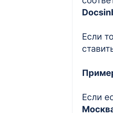
соотве
Docsin
Если т
ставит
Приме
Если е
Москва