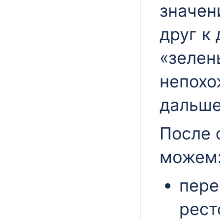
значен
друг к
«зелен
непохо
дальше
После 
можем
пере
рест