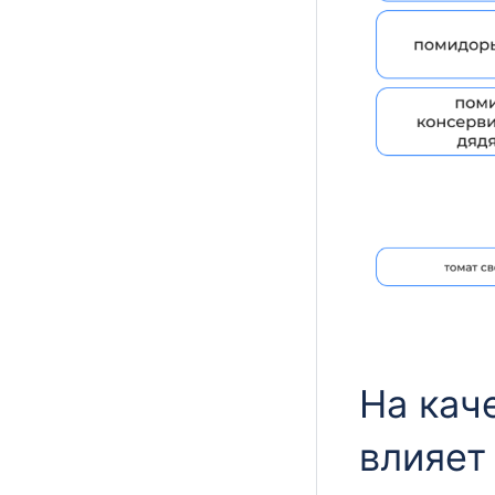
На кач
влияет