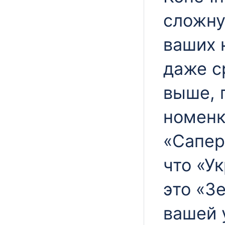
сложну
ваших 
даже с
выше, 
номенк
«Сапер
что «У
это «З
вашей 