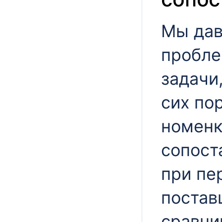
Мы дав
пробле
задачи
сих по
номенк
сопост
при пе
постав
сравни