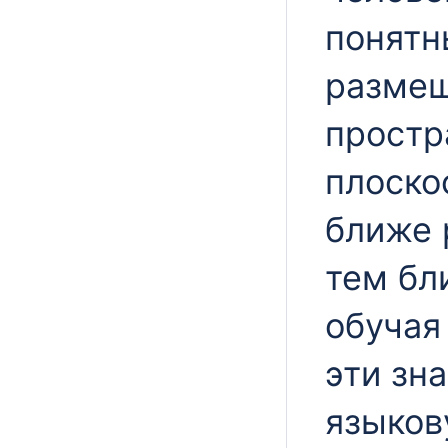
понятн
размещ
простр
плоско
ближе 
тем бл
обучая
эти зн
языков