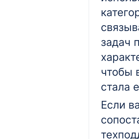
катего
связыв
задач 
характ
чтобы 
стала 
Если в
сопост
техпод