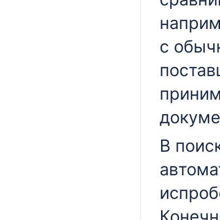
наприм
с обыч
постав
приним
докуме
В поис
автома
испроб
Конечн