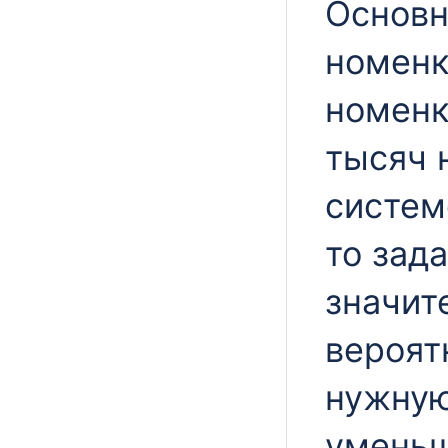
Основн
номенк
номенк
тысяч 
систем
то зад
значит
вероят
нужную
уменьш