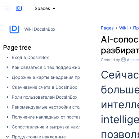
Spaces
Pages
Wiki
Пр
Wiki DocsInBox
AI-сопос
Page tree
разбират
Вход в DocsInBox
Created by
Алекс
Как связаться с тех.поддержкой
Сейчас
Дорожные карты внедрения продуктов
больше
Скачивание счета в DocsInBox
Роли пользователей DocsInBox
интеллек
Рекомендуемые настройки столбцов
intelli
Получение накладных от поставщика в DocsInBox
Сопоставление и выгрузка накладных в учетную систему
позвол
Продуктовые накладные