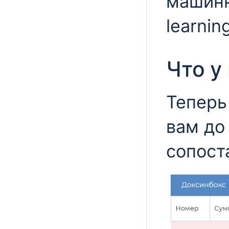
машинн
learnin
Что у
Теперь
вам до
сопост