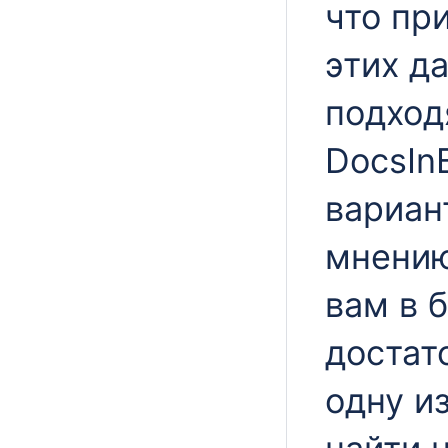
что пр
этих д
подход
DocsIn
вариан
мнению
вам в 
достат
одну и