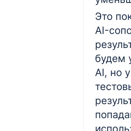
Это по
AI-соп
резуль
будем 
AI, но
тестов
резуль
попада
исполь