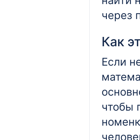
найти 
через п
Как э
Если н
матема
основн
чтобы 
номенк
челове