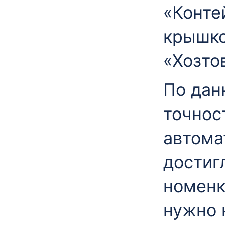
«Конте
крышко
«Хозто
По дан
точнос
автома
достиг
номенк
нужно 