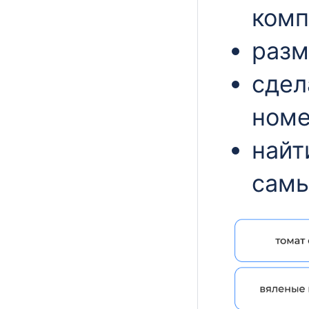
комп
разм
сдел
номе
найт
самы