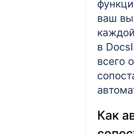
функци
ваш вы
каждой
в Docs
всего 
сопост
автома
Как а
сопос