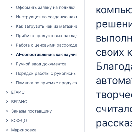
компью
Оформить заявку на подключение поставщика к DocsIn
Инструкция по созданию накладных в DocsInBox вручн
решени
Как загрузить чек из магазина в DocsInBox?
выполн
Приёмка продуктовых накладных
Работа с ценовыми расхождениями
своих 
AI-сопоставления: как научить компьютер разбираться
Благод
Ручной ввод документов
Порядок работы с рукописными накладными
автома
Памятка по приемке продуктовых и непродуктовых на
творче
ЕГАИС
ВЕГАИС
считал
Заказы поставщику
расска
ЮЗЭДО
Маркировка