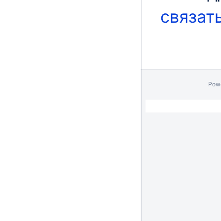
связат
Pow