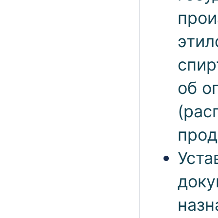
прои
этил
спир
об о
(рас
прод
Уста
доку
назн