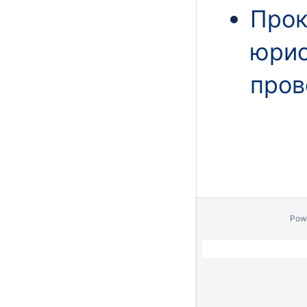
Прок
юрис
пров
Pow