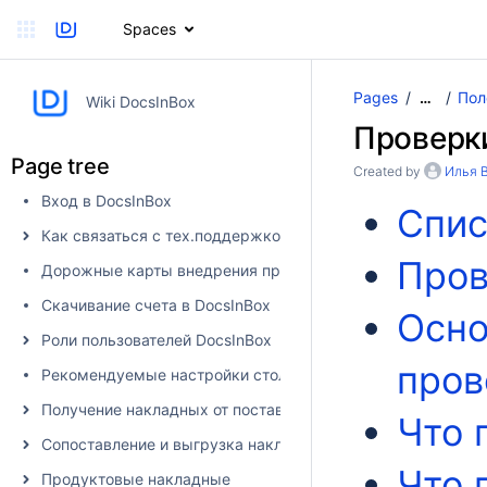
Spaces
Pages
Пол
…
Wiki DocsInBox
Проверк
Page tree
Created by
Илья 
Вход в DocsInBox
Спис
Как связаться с тех.поддержкой
Пров
Дорожные карты внедрения продуктов
Скачивание счета в DocsInBox
Осно
Роли пользователей DocsInBox
пров
Рекомендуемые настройки столбцов
Получение накладных от поставщика в DocsInBox
Что 
Сопоставление и выгрузка накладных в учетную систему
Что 
Продуктовые накладные