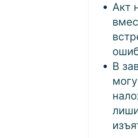
Акт 
вмес
встр
ошиб
В за
могу
нало
лиши
изъя