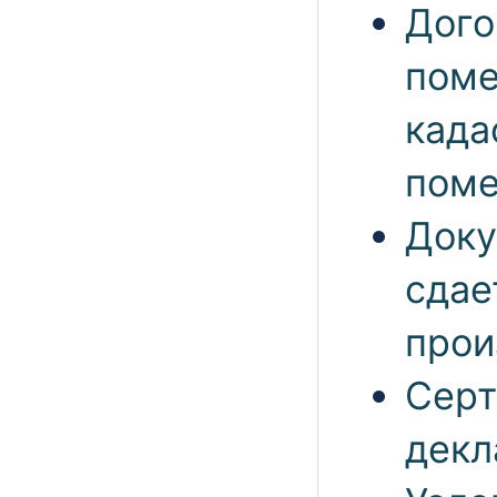
Дого
поме
када
поме
Доку
сдае
прои
Серт
декл