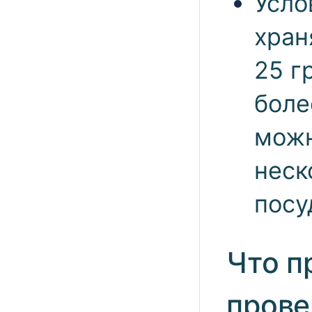
Усло
хран
25 г
боле
можн
неск
посу
Что п
прове