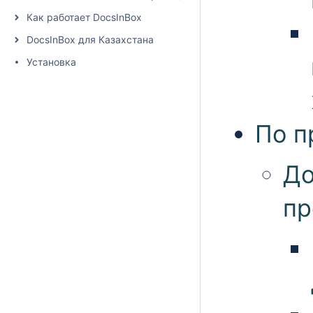
Как работает DocsInBox
DocsInBox для Казахстана
Установка
По п
До
пр