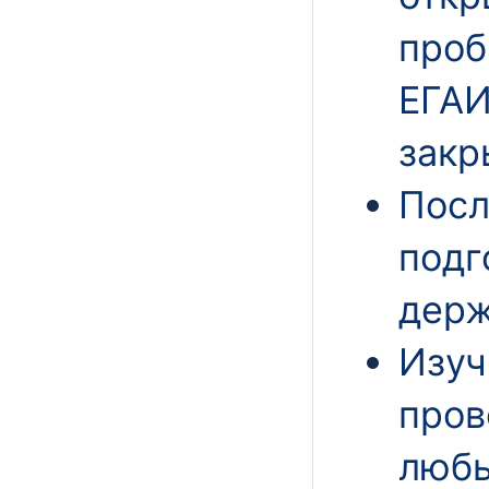
проб
ЕГАИ
закр
Посл
подг
держ
Изуч
пров
любы