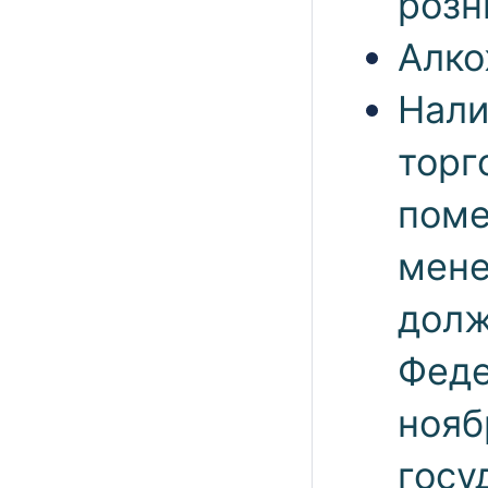
розн
Алко
Нали
торг
поме
мене
долж
Феде
нояб
госу