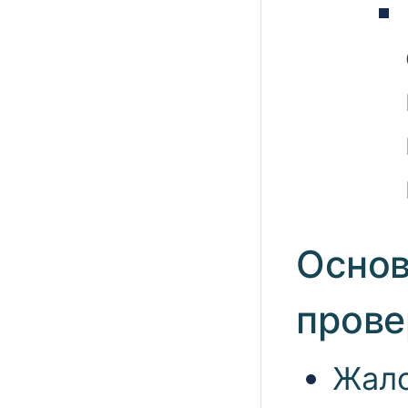
Основ
прове
Жало