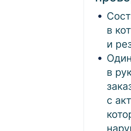
Сост
в ко
и ре
Один
в ру
зака
с ак
кото
нару