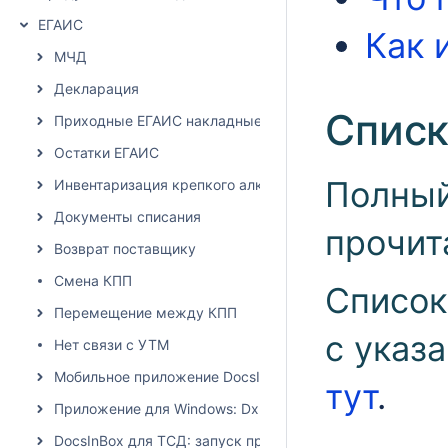
ЕГАИС
Как 
МЧД
Декларация
Списк
Приходные ЕГАИС накладные
Остатки ЕГАИС
Полный
Инвентаризация крепкого алкоголя
Документы списания
прочит
Возврат поставщику
Смена КПП
Список
Перемещение между КПП
с указ
Нет связи с УТМ
Мобильное приложение DocsInBox
тут
.
Приложение для Windows: Dxbx.Desktop
DocsInBox для ТСД: запуск приложения на терминалах 