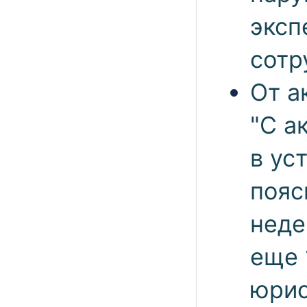
эксп
сотр
От а
"С а
в ус
пояс
неде
еще 
юрис