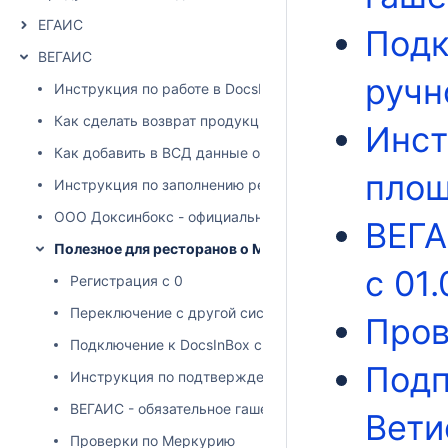
ЕГАИС
Подк
ВЕГАИС
ручн
Инструкция по работе в DocsInBox.ВЕГАИС
Как сделать возврат продукции (ВСД) поставщику
Инст
Как добавить в ВСД данные о перегрузке
площ
Инструкция по заполнению регистрационных данных
ООО Доксинбокс - официальный IT-партнер ФГИС Мерк
ВЕГА
Полезное для ресторанов о Меркурии
с 01.
Регистрация с 0
Переключение с другой системы гашения
Пров
Подключение к DocsInBox с ручного гашения
Подп
Инструкция по подтверждению площадки в ИС "Церб
ВЕГАИС - обязательное гашение с 01.01.2018
Вети
Проверки по Меркурию