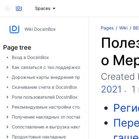
Spaces
Pages
Wiki
ВЕ
Wiki DocsInBox
Поле
Page tree
о Ме
Вход в DocsInBox
Как связаться с тех.поддержкой
Created
Дорожные карты внедрения продуктов
2021
1 
Скачивание счета в DocsInBox
Роли пользователей DocsInBox
Реги
Рекомендуемые настройки столбцов
Получение накладных от поставщика в DocsInBox
Пере
Сопоставление и выгрузка накладных в учетную систему
гаше
Продуктовые накладные