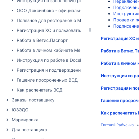
Инструкция по заполнению регистрационных данных
Переключен
Подключени
ООО Доксинбокс - официальный IT-партнер ФГИС Мерк
Инструкция
Проверки п
Полезное для ресторанов о Меркурии
Подписание 
Регистрация ХС и пользователей Меркурия с помощью
Регистрация ХС 
Работа в Ветис.Паспорт
Работа в личном кабинете Меркурия
Работа в Ветис.П
Инструкция по работе в DocsInBox.ВЕГАИС (при условии
Работа в личном
Регистрация и подтверждение площадки
Инструкция по ра
Гашение просроченных ВСД
Регистрация и п
Как распечатать ВСД
Заказы поставщику
Гашение просро
ЮЗЭДО
Как распечатать
Маркировка
Евгений Рабченко
lik
Для поставщика