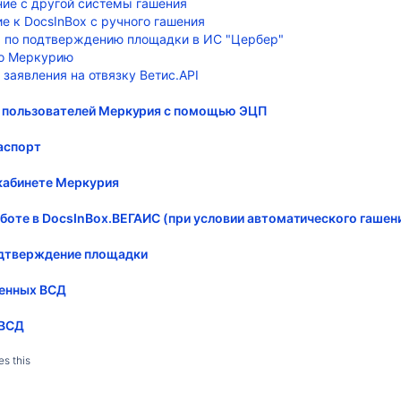
ие с другой системы гашения
е к DocsInBox с ручного гашения
урий
 по подтверждению площадки в ИС "Цербер"
о Меркурию
заявления на отвязку Ветис.API
 ЭЦП
и пользователей Меркурия с помощью ЭЦП
аспорт
 автоматического гашения)
 кабинете Меркурия
боте в DocsInBox.ВЕГАИС (при условии автоматического гашен
одтверждение площадки
ченных ВСД
 ВСД
es this