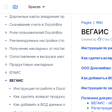
Вход в DocsInBox
Spaces
Как связаться с тех.поддержкой
Дорожные карты внедрения продуктов
Pages
Wiki
Скачивание счета в DocsInBox
ВЕГАИС
Роли пользователей DocsInBox
Created by
Стас 
Рекомендуемые настройки столбцов
Инструкция по р
Получение накладных от поставщика в DocsInBox
Сопоставление и выгрузка накладных в учетную систему
Как сделать воз
Продуктовые накладные
ООО Доксинбокс 
ЕГАИС
Как добавить в В
ВЕГАИС
Инструкция по з
Инструкция по работе в DocsInBox.ВЕГАИС
Как сделать возврат продукции (ВСД) поставщику
Полезное для ре
ВЕГАИС - об
Как добавить в ВСД данные о перегрузке
Регистрация