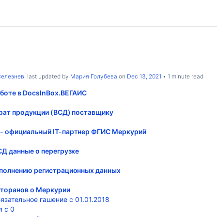
Селезнев
, last updated by
Мария Голубева
on
Dec 13, 2021
1 minute read
аботе в DocsInBox.ВЕГАИС
врат продукции (ВСД) поставщику
- официальный IT-партнер ФГИС Меркурий
СД данные о перегрузке
аполнению регистрационных данных
сторанов о Меркурии
язательное гашение с 01.01.2018
 с 0