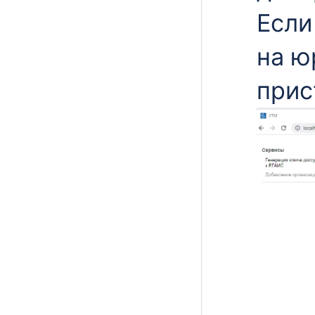
Если
на ю
прис