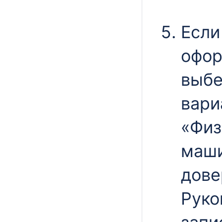
Если
офор
выбе
вари
«Физ
маш
дове
Руко