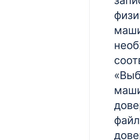
запи
физи
маши
необ
соот
«Выб
маш
дове
файл
дове