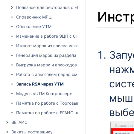
Полезное для ресторанов о ЕГАИС
Инст
Справочник МРЦ
Обновление УТМ
Изменение в работе ЭЦП с 01.06.2024
Импорт марок из списка исключений
Запу
Генерация марок из раздела "остатки ЕГАИС"
Выгрузка марок и алкокодов из учетной системы
нажм
Работа с алкоголем перед сменой юридического лица
сист
Запись RSA через УТМ
Модуль «UTM Контроллер»
мыши
Памятка по работе с Торговым залом
выбе
Памятка по работе с ЕГАИС накладными
ВЕГАИС
Заказы поставщику