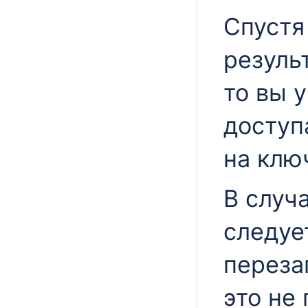
Спустя
резуль
то вы 
доступ
на клю
В случ
следуе
переза
это не