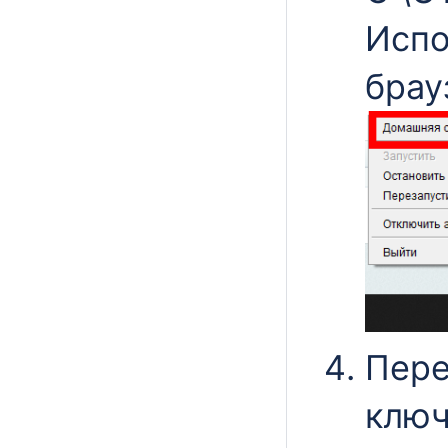
Испо
брауз
Пере
ключ