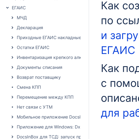
Как со
ЕГАИС
по ссы
МЧД
Декларация
и загр
Приходные ЕГАИС накладные
ЕГАИС
Остатки ЕГАИС
Инвентаризация крепкого алкоголя
Как по
Документы списания
Возврат поставщику
с помо
Смена КПП
описан
Перемещение между КПП
Нет связи с УТМ
для ра
Мобильное приложение DocsInBox
Приложение для Windows: Dxbx.Desktop
DocsInBox для ТСД: запуск приложения на терминалах 