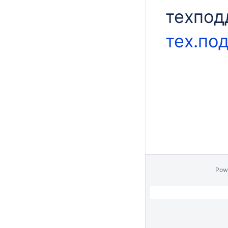
техпод
тех.по
Pow