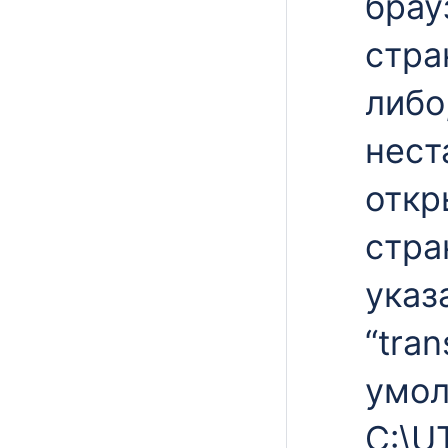
брау
стр
либо
нест
откр
стр
указ
“tran
умол
C:\U