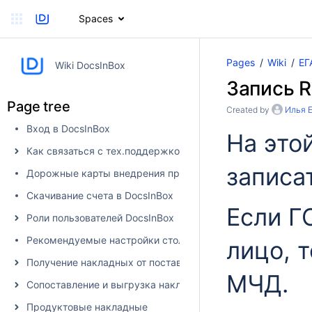
Spaces
Pages
Wiki
ЕГ
Wiki DocsInBox
Запись 
Page tree
Created by
Илья 
Вход в DocsInBox
На это
Как связаться с тех.поддержкой
записа
Дорожные карты внедрения продуктов
Скачивание счета в DocsInBox
Если Г
Роли пользователей DocsInBox
Рекомендуемые настройки столбцов
лицо, 
Получение накладных от поставщика в DocsInBox
МЧД.
Сопоставление и выгрузка накладных в учетную систему
Продуктовые накладные