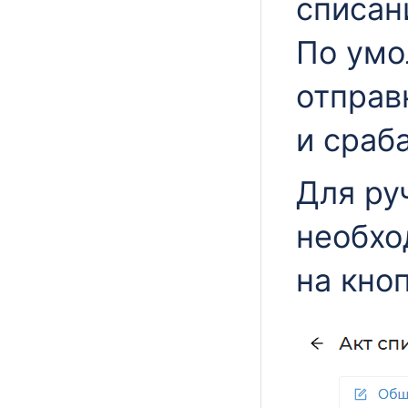
списан
По умо
отправ
и сраб
Для ру
необхо
на кно