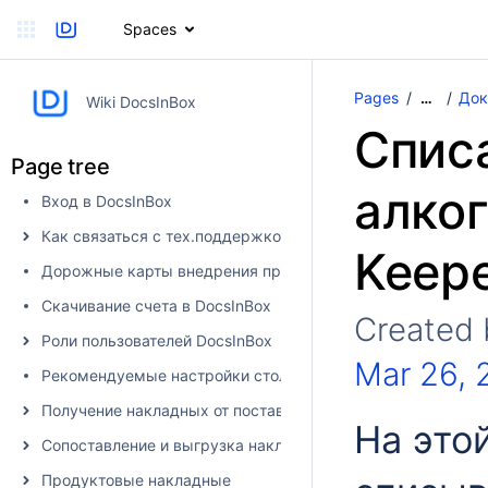
Spaces
Pages
Док
…
Wiki DocsInBox
Спис
Page tree
алког
Вход в DocsInBox
Как связаться с тех.поддержкой
Keep
Дорожные карты внедрения продуктов
Скачивание счета в DocsInBox
Created
Роли пользователей DocsInBox
Mar 26, 
Рекомендуемые настройки столбцов
Получение накладных от поставщика в DocsInBox
На это
Сопоставление и выгрузка накладных в учетную систему
Продуктовые накладные