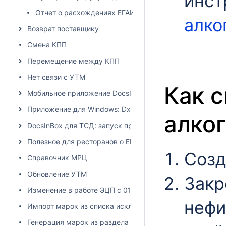
инст
Отчет о расхождениях ЕГАИС
алко
Возврат поставщику
Смена КПП
Перемещение между КПП
Нет связи с УТМ
Как с
Мобильное приложение DocsInBox
Приложение для Windows: Dxbx.Desktop
алког
DocsInBox для ТСД: запуск приложения на терминалах 
Полезное для ресторанов о ЕГАИС
Созд
Справочник МРЦ
Обновление УТМ
Закр
Изменение в работе ЭЦП с 01.06.2024
нефи
Импорт марок из списка исключений
Генерация марок из раздела "остатки ЕГАИС"