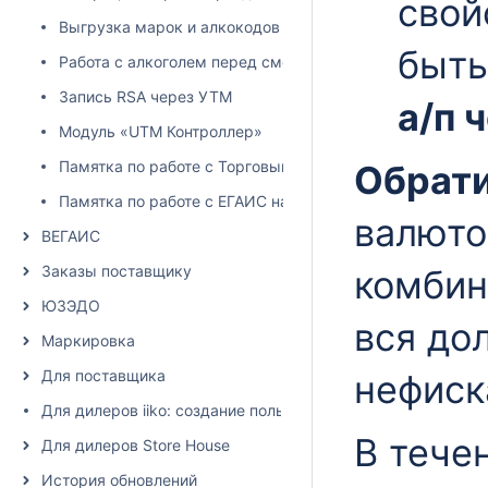
свой
Выгрузка марок и алкокодов из учетной системы
быть
Работа с алкоголем перед сменой юридического лица
Запись RSA через УТМ
а/п 
Модуль «UTM Контроллер»
Памятка по работе с Торговым залом
Обрати
Памятка по работе с ЕГАИС накладными
валюто
ВЕГАИС
Заказы поставщику
комбин
ЮЗЭДО
вся до
Маркировка
Для поставщика
нефиск
Для дилеров iiko: создание пользователя и настройка пра
В тече
Для дилеров Store House
История обновлений