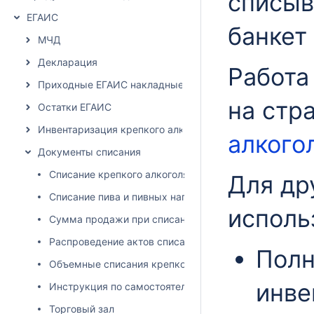
списыв
ЕГАИС
банкет 
МЧД
Декларация
Работа 
Приходные ЕГАИС накладные
на стр
Остатки ЕГАИС
Инвентаризация крепкого алкоголя
алкогол
Документы списания
Списание крепкого алкоголя
Для др
Списание пива и пивных напитков
исполь
Сумма продажи при списании
Распроведение актов списания
Полн
Объемные списания крепкого алкоголя
инве
Инструкция по самостоятельной установке и обновлен
Торговый зал