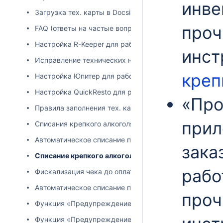
инве
Загрузка тех. карты в Docsinbox
проч
FAQ (ответы на частые вопросы) по объемному списа
Настройка R-Keeper для работы с интеграцией DocsIn
инст
Исправление технических неполадок с объемными с
креп
Настройка Юпитер для работы с интеграцией DocsInB
Настройка QuickResto для работы с интеграцией Docs
«Про
Правила заполнения тех. карты для iiko
прил
Списания крепкого алкоголя на банкет для iiko
Автоматическое списание пива (автопиво) для iiko
зака
Списание крепкого алкоголя на банкет в R-Keeper
рабо
Фискализация чека до оплаты в iiko
Автоматическое списание пива (автопиво по ЧЗ) по д
проч
Функция «Предупреждение при дефиците» для iiko
Функция «Предупреждение при дефиците» для R-Kee